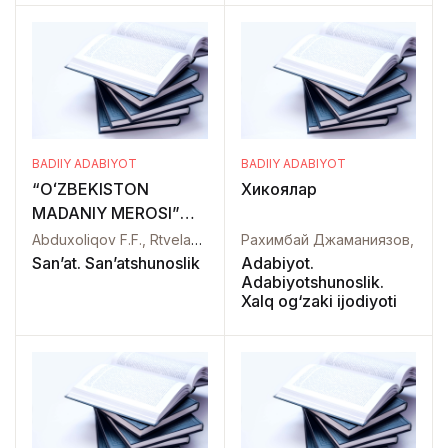
BADIIY ADABIYOT
BADIIY ADABIYOT
“OʻZBEKISTON
Хикоялар
MADANIY MEROSI”
KUSHON
Abduxoliqov F.F., Rtveladze E.V., Pidayev Sh.R.,
Рахимбай Джаманиязов,
PODSHOLIGI:SULOLALAR,
San’at. San’atshunoslik
Adabiyot.
Adabiyotshunoslik.
DAVLAT, XALQ, TIL,
Xalq og‘zaki ijodiyoti
YOZUV, DINLAR XXXVI
(36) jild