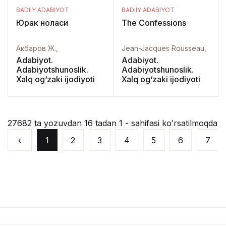
BADIIY ADABIYOT
BADIIY ADABIYOT
Юрак ноласи
The Confessions
Акбаров Ж.,
Jean-Jacques Rousseau,
Adabiyot.
Adabiyot.
Adabiyotshunoslik.
Adabiyotshunoslik.
Xalq og‘zaki ijodiyoti
Xalq og‘zaki ijodiyoti
27682 ta yozuvdan 16 tadan 1 - sahifasi koʻrsatilmoqda
‹
1
2
3
4
5
6
7