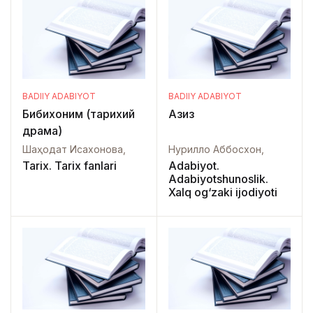
BADIIY ADABIYOT
BADIIY ADABIYOT
Бибихоним (тарихий
Азиз
драма)
Шаҳодат Исахонова,
Нурилло Аббосхон,
Tarix. Tarix fanlari
Adabiyot.
Adabiyotshunoslik.
Xalq og‘zaki ijodiyoti