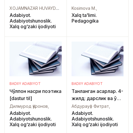
XOJAMNAZAR HUVAYDO, Aliyeva S.,
Kosimova M.,
Adabiyot.
Xalq ta’limi.
Adabiyotshunoslik.
Pedagogika
Xalq og‘zaki ijodiyoti
BADIIY ADABIYOT
BADIIY ADABIYOT
Чўлпон насри поэтика
Танланган асарлар. 4-
[dastur til]
жилд: дарслик ва ўқув
қўлланмалари, илмий
Дилмурод Қуронов,
Абдурауф Фитрат,
мақолалар ва
Adabiyot.
Adabiyot.
Adabiyotshunoslik.
Adabiyotshunoslik.
тадқиқотлар [dastur til]
Xalq og‘zaki ijodiyoti
Xalq og‘zaki ijodiyoti