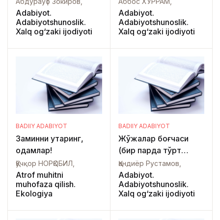
Абдурауф Зокиров,
Аббос ХУРРАМ,
Adabiyot.
Adabiyot.
Adabiyotshunoslik.
Adabiyotshunoslik.
Xalq og‘zaki ijodiyoti
Xalq og‘zaki ijodiyoti
BADIIY ADABIYOT
BADIIY ADABIYOT
Заминни қутқаринг,
Жўжалар боғчаси
одамлар!
(бир парда тўрт
кўринишли эртак
Қўчқор НОРҚОБИЛ,
Қандиёр Рустамов,
пьеса)
Atrof muhitni
Adabiyot.
muhofaza qilish.
Adabiyotshunoslik.
Ekologiya
Xalq og‘zaki ijodiyoti