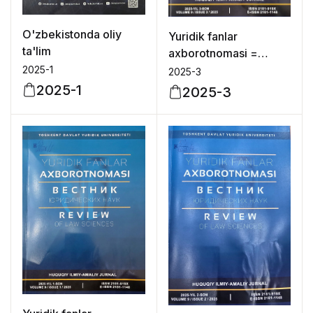
O'zbekistonda oliy
Yuridik fanlar
ta'lim
axborotnomasi =
Вестник
2025-1
2025-3
юридических наук =
2025-1
2025-3
Review of law
sciences