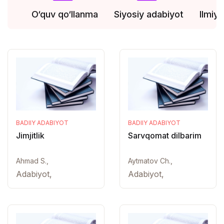
O‘quv qo‘llanma
Siyosiy adabiyot
Ilmiy
BADIIY ADABIYOT
BADIIY ADABIYOT
Jimjitlik
Sarvqomat dilbarim
Ahmad S.,
Aytmatov Ch.,
Adabiyot,
Adabiyot,