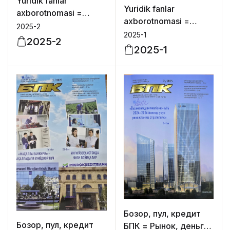
Yuridik fanlar
Yuridik fanlar
axborotnomasi =
axborotnomasi =
Вестник
2025-2
Вестник
2025-1
юридических наук =
2025-2
юридических наук =
2025-1
Review of law
Review of law
sciences
sciences
Бозор, пул, кредит
Бозор, пул, кредит
БПК = Рынок, деньги