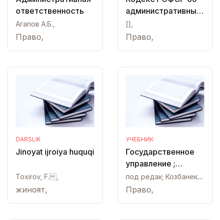
ответственность
административных
правонарушениях
Агапов А.Б.,
[],
Право,
Право,
DARSLIK
УЧЕБНИК
Jinoyat ijroiya huquqi
Государственное
управление ;
Основы теории и
Toxirov, F.,
под редак; Козбанеко В.А.,
организации Том II.
жиноят,
Право,