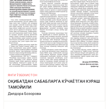
ЯНГИ ЎЗБЕКИСТОН
ОҚИБАТДАН САБАБЛАРГА КЎЧАЁТГАН КУРАШ
ТАМОЙИЛИ
Дилдора Бозорова