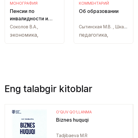
МОНОГРАФИЯ
КОММЕНТАРИЙ
Пенсии по
Об образовании
инвалидности и
потере кормильца.
Соколов В.А.,
Сытинская М.В. , Шкатулла В.И.,
Как получить
экономика,
педагогика,
Eng talabgir kitoblar
O‘QUV QO‘LLANMA
Biznes huquqi
Tadjibaeva M.R