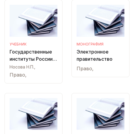
УЧЕБНИК
МОНОГРАФИЯ
Государственные
Электронное
институты России
правительство
IX-XX вв. (опыт
Носова Н.П.,
Право,
истории
Право,
госдарственного
управления)