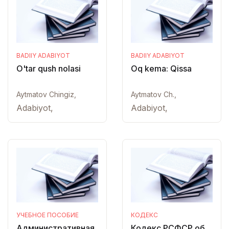
BADIIY ADABIYOT
BADIIY ADABIYOT
O'tar qush nolasi
Oq kema: Qissa
Aytmatov Chingiz,
Aytmatov Ch.,
Adabiyot,
Adabiyot,
УЧЕБНОЕ ПОСОБИЕ
КОДЕКС
Административная
Кодекс РСФСР об