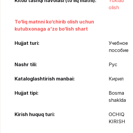
Kitob tashqi havolasi (to‘liq matni):
Yuklab
olish
To‘liq matnni ko‘chirib olish uchun
kutubxonaga a'zo bo‘lish shart
Hujjat turi:
Учебное
пособие
Nashr tili:
Рус
Kataloglashtirish manbai:
Кирил
Hujjat tipi:
Bosma
shaklda
Kirish huquq turi:
OCHIQ
KIRISH