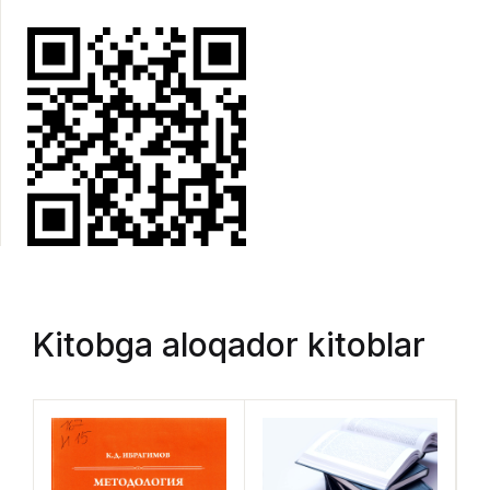
Kitobga aloqador kitoblar