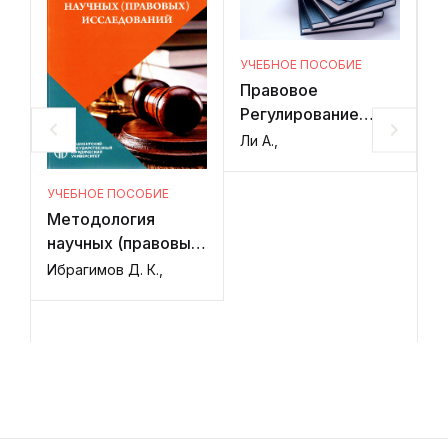
УЧЕБНОЕ ПОСОБИЕ
У
Правовое
П
Регулирование
э
государственной
п
Ли А.,
И
службы
УЧЕБНОЕ ПОСОБИЕ
Методология
научных (правовых)
исследований
Ибрагимов Д. К.,