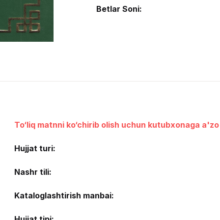
Betlar Soni:
To‘liq matnni ko‘chirib olish uchun kutubxonaga a'zo 
Hujjat turi:
Nashr tili:
Kataloglashtirish manbai:
Hujjat tipi: