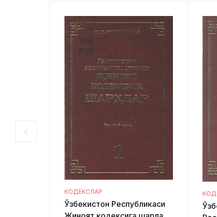
КОДЕКСЛАР
КОД
Ўзбекистон Республикаси
Ўзб
Жиноят кодексига шарҳлар