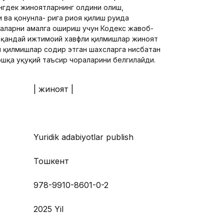
нгдек жиноятларнинг олдини олиш,
ва қонунла- рига риоя қилиш руҳида
аларни амалга ошириш учун Кодекс жавоб-
, қандай ижтимоий хавфли қилмишлар жиноят
и қилмишлар содир этган шахсларга нисбатан
ошқа ҳуқуқий таъсир чораларини белгилайди.
| жиноят |
Yuridik adabiyotlar publish
Тошкент
978-9910-8601-0-2
2025 Yil