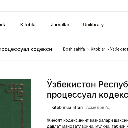
ifa
Kitoblar
Jurnallar
Unilibrary
процессуал кодекси
Bosh sahifa
Kitoblar
Ўзбекис
Ўзбекистон Респу
процессуал кодек
Kitob mualliflari
Ахмедов А.,
Жиноят кодексининг вазифалари шахсни,
давлат манфаатларини, мулкни, табиий м