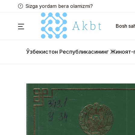
Sizga yordam bera olamizmi?
Bosh sah
Ўзбекистон Республикасининг Жиноят-