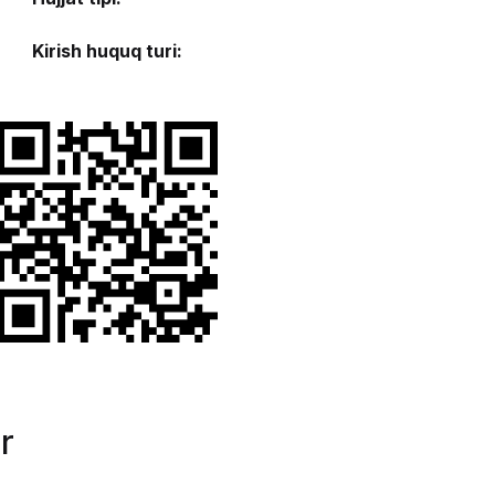
Kirish huquq turi:
r