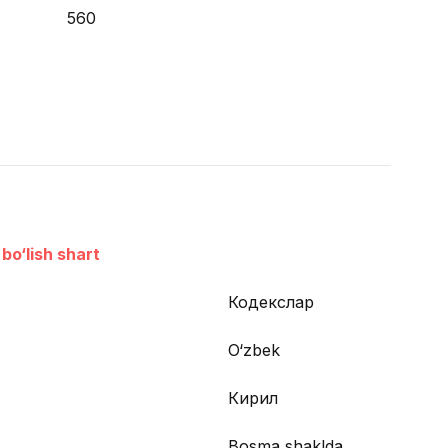
560
bo‘lish shart
Кодекслар
O‘zbek
Кирил
Bosma shaklda