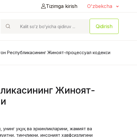
Tizimga kirish
O'zbekcha
Qidirish
тон Республикасининг Жиноят-процессуал кодекси
бликасининг Жиноят-
си
 унинг ҳуқуқ ва эркинликларини, жамият ва
уҳитни, тинчликни, инсоният хавфсизлигини