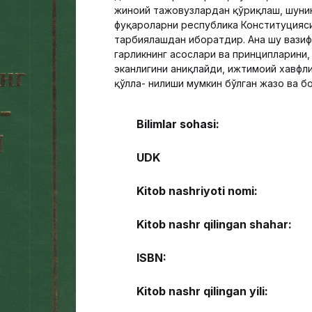
жиноий тажовузлардан қўриқлаш, шуни
фуқароларни республика Конституцияси 
тарбиялашдан иборатдир. Ана шу вазиф
гарликнинг асослари ва принципларини
эканлигини аниқлайди, ижтимоий хавфл
қўлла- нилиши мумкин бўлган жазо ва б
Bilimlar sohasi:
UDK
Kitob nashriyoti nomi:
Kitob nashr qilingan shahar:
ISBN:
Kitob nashr qilingan yili: