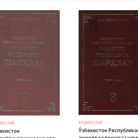
КОДЕКСЛАР
ЕКСЛАР
Ўзбекистон Республика
екистон
жиноят кодексига шарҳ