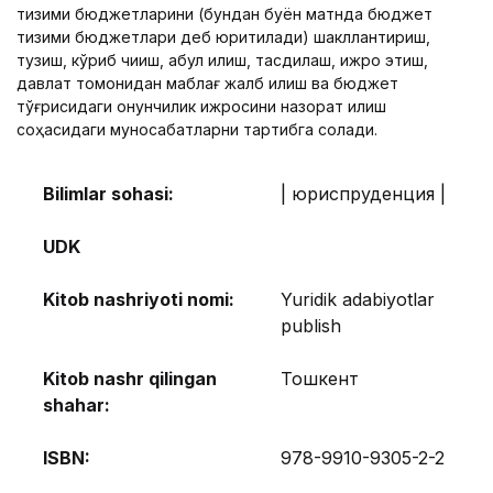
тизими бюджетларини (бундан буён матнда бюджет
тизими бюджетлари деб юритилади) шакллантириш,
тузиш, кўриб чиқиш, қабул қилиш, тасдиқлаш, ижро этиш,
давлат томонидан маблағ жалб қилиш ва бюджет
тўғрисидаги қонунчилик ижросини назорат қилиш
соҳасидаги муносабатларни тартибга солади.
Bilimlar sohasi:
| юриспруденция |
UDK
Kitob nashriyoti nomi:
Yuridik adabiyotlar
publish
Kitob nashr qilingan
Тошкент
shahar:
ISBN:
978-9910-9305-2-2