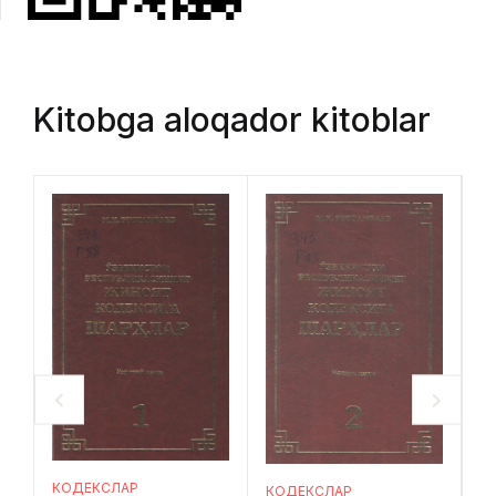
Kitobga aloqador kitoblar
КОДЕКСЛАР
К
КОДЕКСЛАР