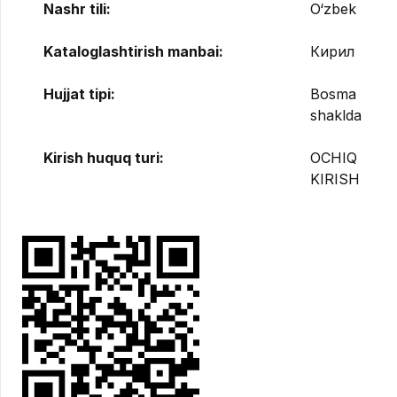
Nashr tili:
O‘zbek
Kataloglashtirish manbai:
Кирил
Hujjat tipi:
Bosma
shaklda
Kirish huquq turi:
OCHIQ
KIRISH