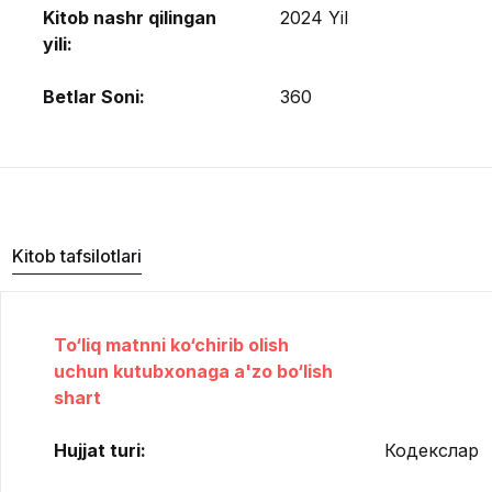
Kitob nashr qilingan
2024 Yil
yili:
Betlar Soni:
360
Kitob tafsilotlari
To‘liq matnni ko‘chirib olish
uchun kutubxonaga a'zo bo‘lish
shart
Hujjat turi:
Кодекслар