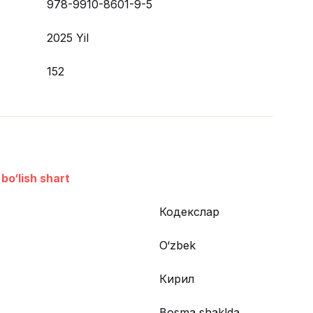
978-9910-8601-9-5
2025 Yil
152
bo‘lish shart
Кодекслар
O‘zbek
Кирил
Bosma shaklda