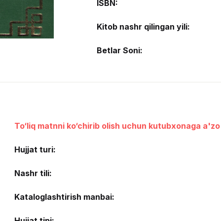
ISBN:
Kitob nashr qilingan yili:
Betlar Soni:
To‘liq matnni ko‘chirib olish uchun kutubxonaga a'zo 
Hujjat turi:
Nashr tili:
Kataloglashtirish manbai:
Hujjat tipi: