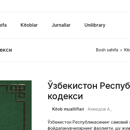
ifa
Kitoblar
Jurnallar
Unilibrary
декси
Bosh sahifa
Kit
Ўзбекистон Респу
кодекси
Kitob mualliflari
Ахмедов А.,
Ўзбекистон Республикасининг самовий 
фойдаланувчиларнинг фаолияти, шу жум