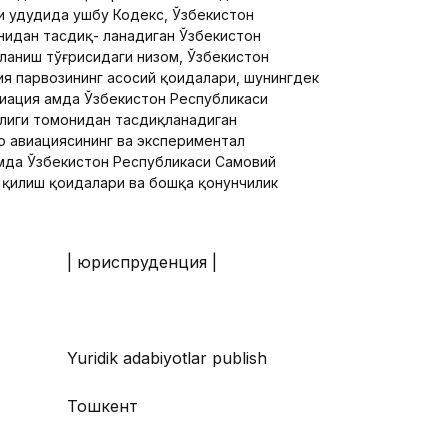
 ҳудудида ушбу Кодекс, Ўзбекистон
нидан тасдиқ- ланадиган Ўзбекистон
ланиш тўғрисидаги низом, Ўзбекистон
я парвозининг асосий қоидалари, шунингдек
иация ҳамда Ўзбекистон Республикаси
лиги томонидан тасдиқланадиган
о авиациясининг ва экспериментал
амда Ўзбекистон Республикаси Самовий
 қилиш қоидалари ва бошқа қонунчилик
| юриспруденция |
Yuridik adabiyotlar publish
Тошкент