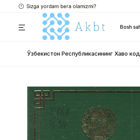
Sizga yordam bera olamizmi?
Bosh sah
Ўзбекистон Республикасининг Хаво ко