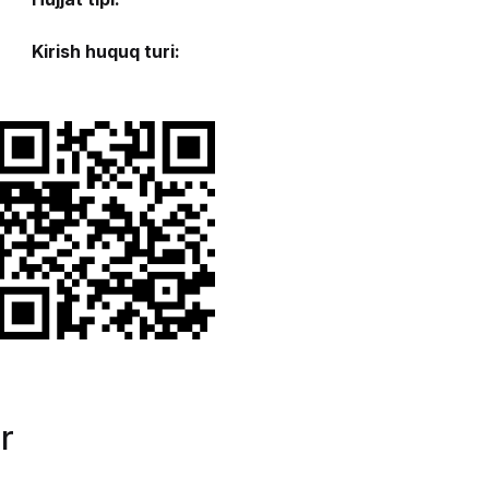
Kirish huquq turi:
r