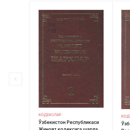
КОДЕКСЛАР
КОД
Ўзбекистон Республикаси
Ўзб
Жиноят кодексига шарҳлар