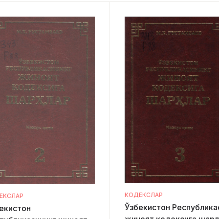
КОДЕКСЛАР
ЕКСЛАР
Ўзбекистон Республика
екистон
жиноят кодексига шарҳ