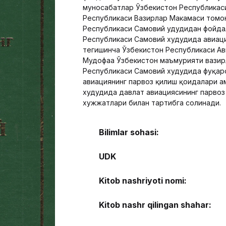
муносабатлар Ўзбекистон Республикаси
Республикаси Вазирлар Маҳкамаси томо
Республикаси Самовий ҳудудидан фойда
Республикаси Самовий худудида авиаци
тегишинча Ўзбекистон Республикаси Ав
Мудофаа Ўзбекистон маъмурияти вазир
Республикаси Самовий худудида фуқар
авиациянинг парвоз қилиш қоидалари ҳ
худудида давлат авиациясининг парвоз
хужжатлари билан тартибга солинади.
Bilimlar sohasi:
UDK
Kitob nashriyoti nomi:
Kitob nashr qilingan shahar: