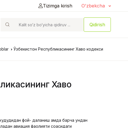
Tizimga kirish
O'zbekcha
Qidirish
oblar
Ўзбекистон Республикасининг Хаво кодекси
бликасининг Хаво
худудидан фой- даланиш ҳамда барча ундан
ладан авиация фаолияти соҳасидаги