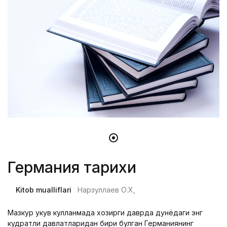
Германия тарихи
Kitob mualliflari
Нарзуллаев О.Х,
Мазкур укув кулланмада хозирги даврда дунёдаги энг
кудратли давлатларидан бири булган Германиянинг