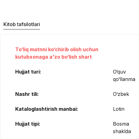
Kitob tafsilotlari
To‘liq matnni ko‘chirib olish uchun
kutubxonaga a'zo bo‘lish shart
Hujjat turi:
O‘quv
qo‘llanma
Nashr tili:
O‘zbek
Kataloglashtirish manbai:
Lotin
Hujjat tipi:
Bosma
shaklda