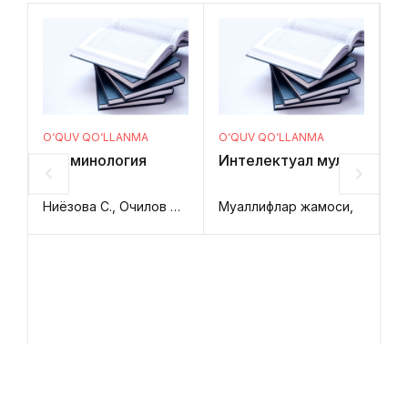
O‘QUV QO‘LLANMA
O‘QUV QO‘LLANMA
O
Криминология
Интелектуал мулк
Da
Ниёзова С., Очилов Х., Алланова А.,
Муаллифлар жамоси,