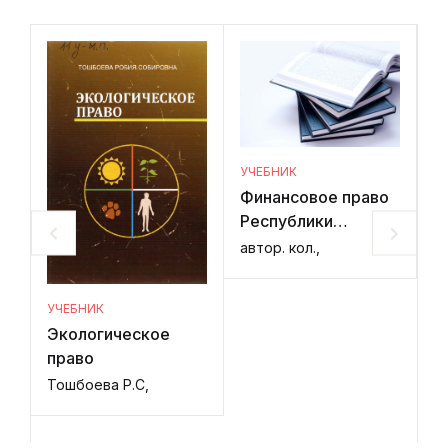
УЧЕБНИК
Финансовое право
Республики
Узбекистан
автор. кол.,
УЧЕБНИК
Экологическое
У
право
А
п
Тошбоева Р.С,
и
mu
т