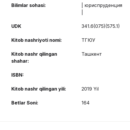
Bilimlar sohasi:
| юриспруденция
|
UDK
341.6(075)(575.1)
Kitob nashriyoti nomi:
ТГЮУ
Kitob nashr qilingan
Ташкент
shahar:
ISBN:
Kitob nashr qilingan yili:
2019 Yil
Betlar Soni:
164