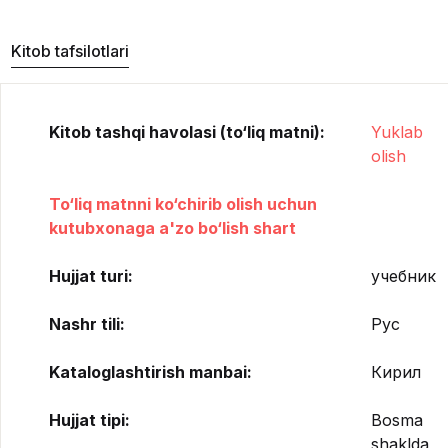
Kitob tafsilotlari
Kitob tashqi havolasi (to‘liq matni):
Yuklab
olish
To‘liq matnni ko‘chirib olish uchun
kutubxonaga a'zo bo‘lish shart
Hujjat turi:
учебник
Nashr tili:
Рус
Kataloglashtirish manbai:
Кирил
Hujjat tipi:
Bosma
shaklda