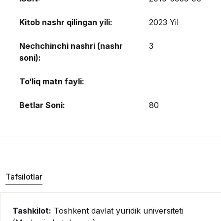
Kitob nashr qilingan yili:
2023 Yil
Nechchinchi nashri (nashr
3
soni):
To‘liq matn fayli:
Betlar Soni:
80
Tafsilotlar
Tashkilot:
Toshkent davlat yuridik universiteti