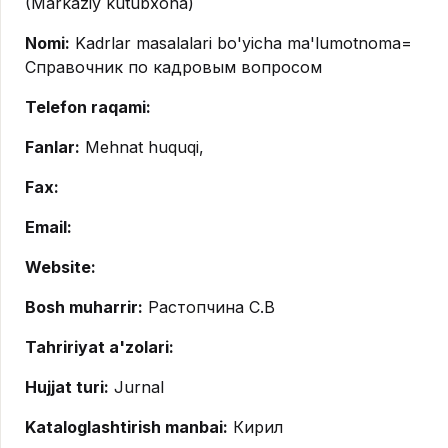
(Markaziy kutubxona)
Nomi:
Kadrlar masalalari bo'yicha ma'lumotnoma=
Справочник по кадровым вопросом
Telefon raqami:
Fanlar:
Mehnat huquqi,
Fax:
Email:
Website:
Bosh muharrir:
Растопчина С.В
Tahririyat a'zolari:
Hujjat turi:
Jurnal
Kataloglashtirish manbai:
Кирил