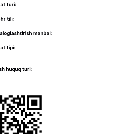
at turi:
r tili:
aloglashtirish manbai:
at tipi:
ish huquq turi: