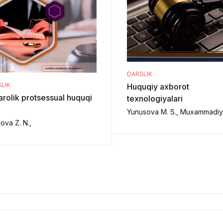
DARSLIK
LIK
Huquqiy axborot
arolik protsessual huquqi
texnologiyalari
ova Z. N.,