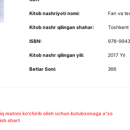
Kitob nashriyoti nomi:
Fan va te
Kitob nashr qilingan shahar:
Toshkent
ISBN:
978-9943
Kitob nashr qilingan yili:
2017 Yil
Betlar Soni:
366
liq matnni ko‘chirib olish uchun kutubxonaga a'zo
lish shart