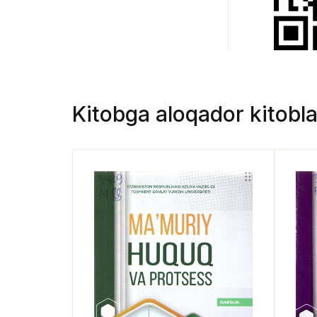
Kitobga aloqador kitobla