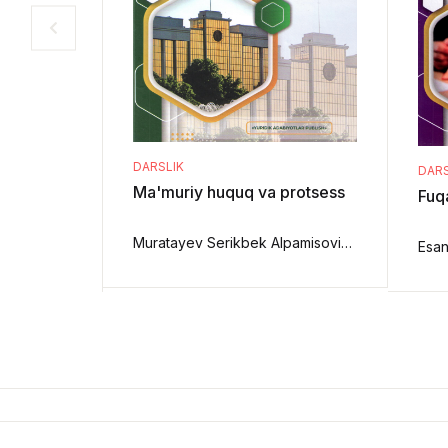
DARSLIK
DARS
Ma'muriy huquq va protsess
Fuq
Muratayev Serikbek Alpamisovich, Musayev Bekzod Tursunboyev, Artikov Dilmurod,
Esan