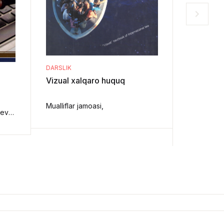
DARSLIK
DARSLIK
Vizual xalqaro huquq
Raqobat 
Mualliflar jamoasi,
Yunusova M. S., Muxammadiyev J. O'.,
Муаллифл