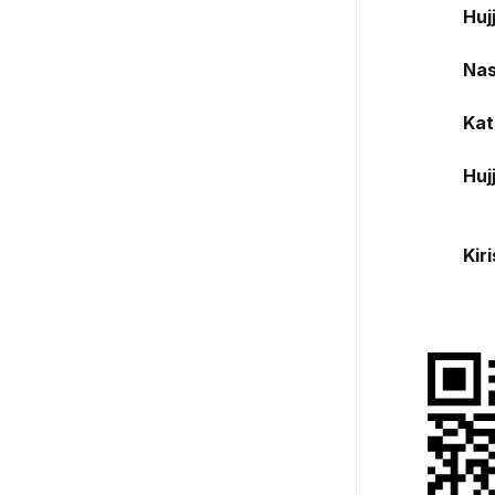
Hujj
Nash
Kat
Hujj
Kir